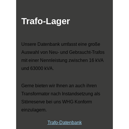
Trafo-Lager
Unsere Datenbank umfasst eine große
Auswahl von Neu- und Gebraucht-Trafos
mit einer Nennleistung zwischen 16 kVA
und 63000 kVA.
Gerne bieten wir Ihnen an auch ihren
Transformator nach Instandsetzung als
Störreserve bei uns WHG Konform
einzulagern.
Trafo-Datenbank