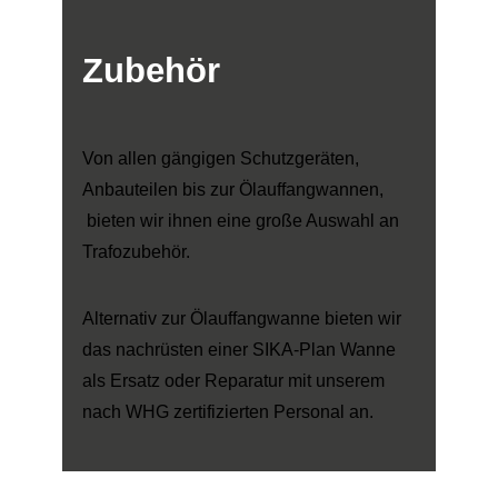
Zubehör
Von allen gängigen Schutzgeräten,
Anbauteilen bis zur Ölauffangwannen,
bieten wir ihnen eine große Auswahl an
Trafozubehör.
Alternativ zur Ölauffangwanne bieten wir
das nachrüsten einer SIKA-Plan Wanne
als Ersatz oder Reparatur mit unserem
nach WHG zertifizierten Personal an.