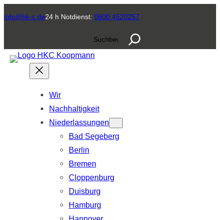
Zum
info@hk-c.de
24 h Notdienst:
0800 4520257
Inhalt
S
springen
u
c
h
e
Wir
n
Nachhaltigkeit
Niederlassungen
Bad Segeberg
Berlin
Bremen
Cloppenburg
Duisburg
Hamburg
Hannover