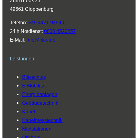
Zum Brook 21
g
d
b
o
k
49661 Cloppenburg
r
I
e
o
a
n
k
Telefon:
+49 4471 9494-0
m
24 h Notdienst:
0800 4520257
E-Mail:
info@hk-c.de
Leistungen
Blitzschutz
E-Mobilität
Energieanlagen
Gebäudetechnik
Kabel
Kabelmesstechnik
Mietstationen
Offshore