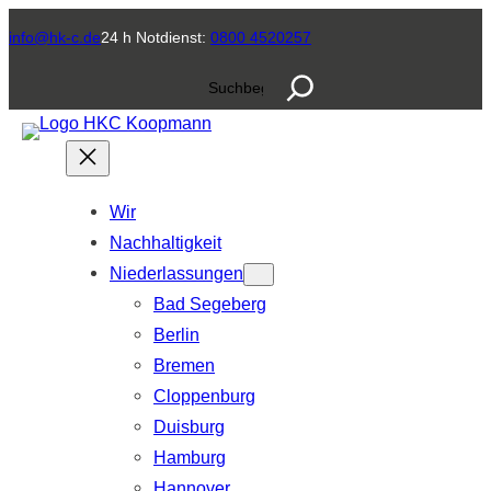
Zum
info@hk-c.de
24 h Notdienst:
0800 4520257
Inhalt
S
springen
u
c
h
e
Wir
n
Nachhaltigkeit
Niederlassungen
Bad Segeberg
Berlin
Bremen
Cloppenburg
Duisburg
Hamburg
Hannover