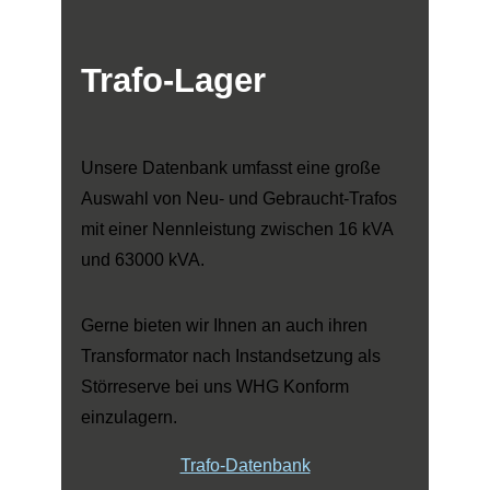
Trafo-Lager
Unsere Datenbank umfasst eine große
Auswahl von Neu- und Gebraucht-Trafos
mit einer Nennleistung zwischen 16 kVA
und 63000 kVA.
Gerne bieten wir Ihnen an auch ihren
Transformator nach Instandsetzung als
Störreserve bei uns WHG Konform
einzulagern.
Trafo-Datenbank