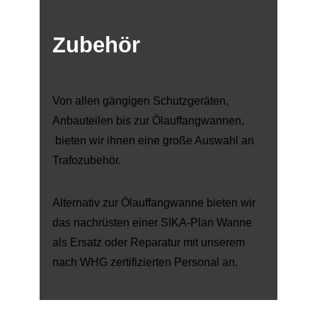
Zubehör
Von allen gängigen Schutzgeräten,
Anbauteilen bis zur Ölauffangwannen,
bieten wir ihnen eine große Auswahl an
Trafozubehör.
Alternativ zur Ölauffangwanne bieten wir
das nachrüsten einer SIKA-Plan Wanne
als Ersatz oder Reparatur mit unserem
nach WHG zertifizierten Personal an.