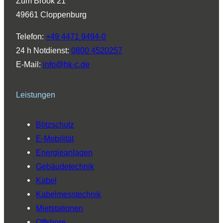
Zum Brook 21
g
d
b
o
k
49661 Cloppenburg
r
I
e
o
a
n
k
Telefon:
+49 4471 9494-0
m
24 h Notdienst:
0800 4520257
E-Mail:
info@hk-c.de
Leistungen
Blitzschutz
E-Mobilität
Energieanlagen
Gebäudetechnik
Kabel
Kabelmesstechnik
Mietstationen
Offshore