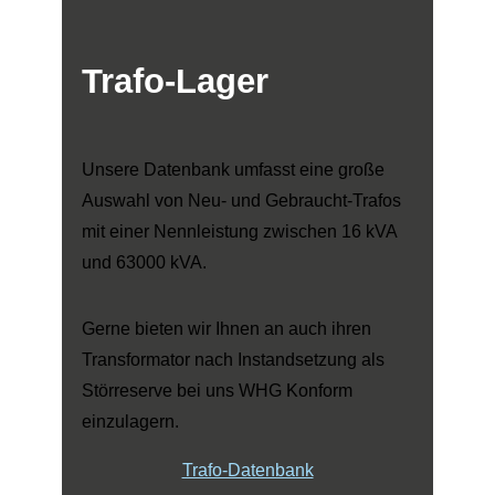
Trafo-Lager
Unsere Datenbank umfasst eine große
Auswahl von Neu- und Gebraucht-Trafos
mit einer Nennleistung zwischen 16 kVA
und 63000 kVA.
Gerne bieten wir Ihnen an auch ihren
Transformator nach Instandsetzung als
Störreserve bei uns WHG Konform
einzulagern.
Trafo-Datenbank