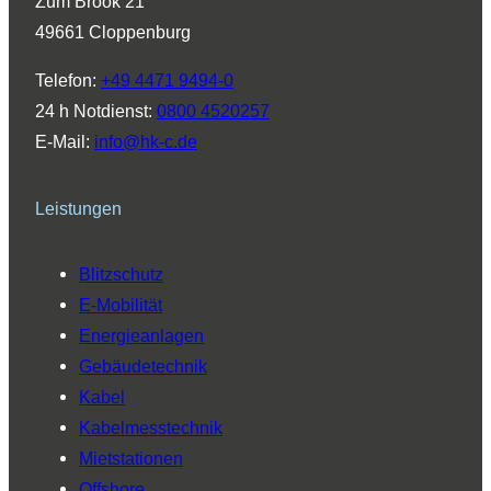
Zum Brook 21
g
d
b
o
k
49661 Cloppenburg
r
I
e
o
a
n
k
Telefon:
+49 4471 9494-0
m
24 h Notdienst:
0800 4520257
E-Mail:
info@hk-c.de
Leistungen
Blitzschutz
E-Mobilität
Energieanlagen
Gebäudetechnik
Kabel
Kabelmesstechnik
Mietstationen
Offshore