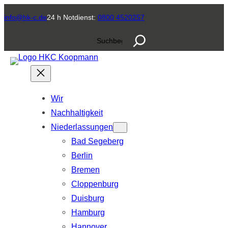
Zum
info@hk-c.de
24 h Notdienst:
0800 4520257
Inhalt
S
springen
u
c
h
e
Wir
n
Nachhaltigkeit
Niederlassungen
Bad Segeberg
Berlin
Bremen
Cloppenburg
Duisburg
Hamburg
Hannover