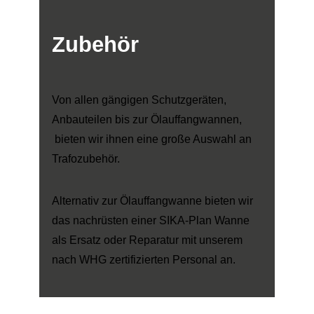
Zubehör
Von allen gängigen Schutzgeräten,
Anbauteilen bis zur Ölauffangwannen,
bieten wir ihnen eine große Auswahl an
Trafozubehör.
Alternativ zur Ölauffangwanne bieten wir
das nachrüsten einer SIKA-Plan Wanne
als Ersatz oder Reparatur mit unserem
nach WHG zertifizierten Personal an.