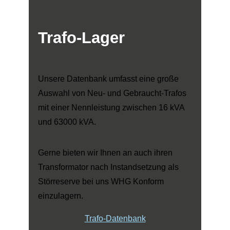
Trafo-Lager
Unsere Datenbank umfasst eine große
Auswahl von Neu- und Gebraucht-Trafos
mit einer Nennleistung zwischen 16 kVA
und 63000 kVA.
Gerne bieten wir Ihnen an auch ihren
Transformator nach Instandsetzung als
Störreserve bei uns WHG Konform
einzulagern.
Trafo-Datenbank