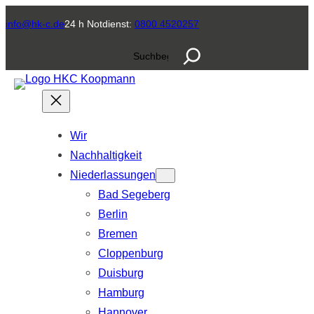
Zum
info@hk-c.de
24 h Notdienst:
0800 4520257
Inhalt
S
springen
u
c
h
e
Wir
n
Nachhaltigkeit
Niederlassungen
Bad Segeberg
Berlin
Bremen
Cloppenburg
Duisburg
Hamburg
Hannover