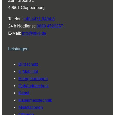
Zum Brook 21
g
d
b
o
k
49661 Cloppenburg
r
I
e
o
a
n
k
Telefon:
+49 4471 9494-0
m
24 h Notdienst:
0800 4520257
E-Mail:
info@hk-c.de
Leistungen
Blitzschutz
E-Mobilität
Energieanlagen
Gebäudetechnik
Kabel
Kabelmesstechnik
Mietstationen
Offshore