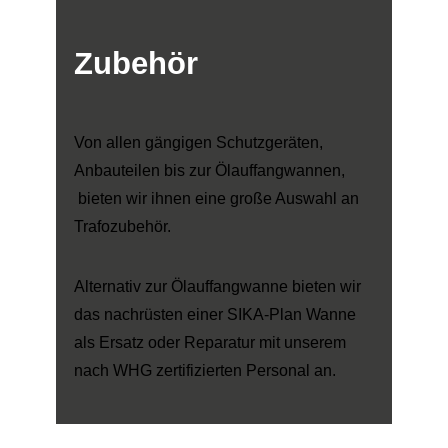
Zubehör
Von allen gängigen Schutzgeräten,
Anbauteilen bis zur Ölauffangwannen,
bieten wir ihnen eine große Auswahl an
Trafozubehör.
Alternativ zur Ölauffangwanne bieten wir
das nachrüsten einer SIKA-Plan Wanne
als Ersatz oder Reparatur mit unserem
nach WHG zertifizierten Personal an.