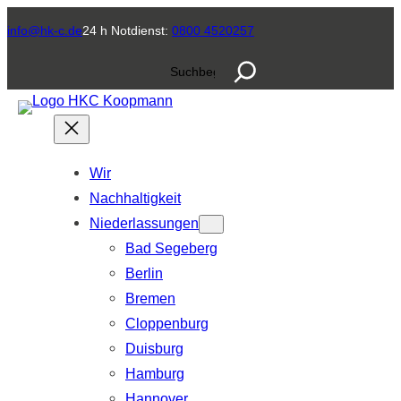
Zum
info@hk-c.de
24 h Notdienst:
0800 4520257
Inhalt
S
springen
u
c
h
e
Wir
n
Nachhaltigkeit
Niederlassungen
Bad Segeberg
Berlin
Bremen
Cloppenburg
Duisburg
Hamburg
Hannover