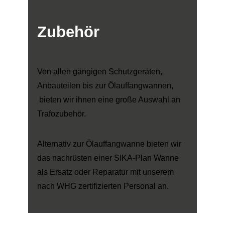
Zubehör
Von allen gängigen Schutzgeräten,
Anbauteilen bis zur Ölauffangwannen,
bieten wir ihnen eine große Auswahl an
Trafozubehör.
Alternativ zur Ölauffangwanne bieten wir
das nachrüsten einer SIKA-Plan Wanne
als Ersatz oder Reparatur mit unserem
nach WHG zertifizierten Personal an.