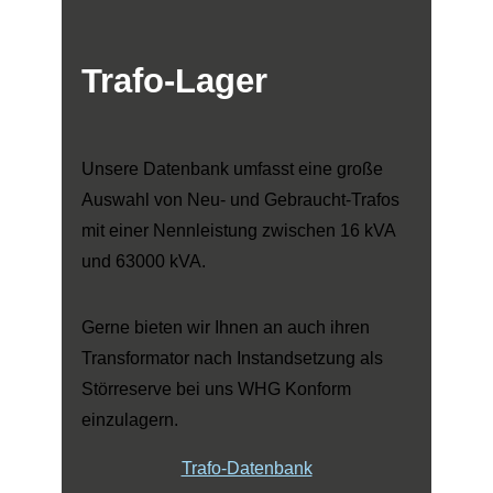
Trafo-Lager
Unsere Datenbank umfasst eine große
Auswahl von Neu- und Gebraucht-Trafos
mit einer Nennleistung zwischen 16 kVA
und 63000 kVA.
Gerne bieten wir Ihnen an auch ihren
Transformator nach Instandsetzung als
Störreserve bei uns WHG Konform
einzulagern.
Trafo-Datenbank