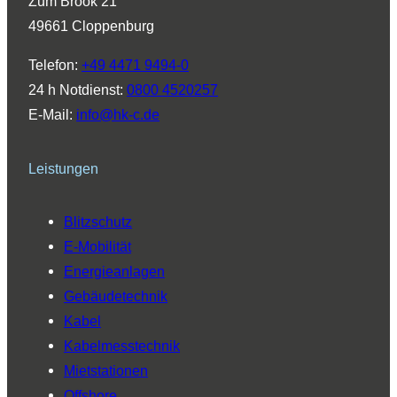
Zum Brook 21
g
d
b
o
k
49661 Cloppenburg
r
I
e
o
a
n
k
Telefon:
+49 4471 9494-0
m
24 h Notdienst:
0800 4520257
E-Mail:
info@hk-c.de
Leistungen
Blitzschutz
E-Mobilität
Energieanlagen
Gebäudetechnik
Kabel
Kabelmesstechnik
Mietstationen
Offshore