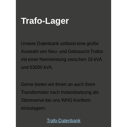
Trafo-Lager
Unsere Datenbank umfasst eine große
Auswahl von Neu- und Gebraucht-Trafos
mit einer Nennleistung zwischen 16 kVA
und 63000 kVA.
Gerne bieten wir Ihnen an auch ihren
Transformator nach Instandsetzung als
Störreserve bei uns WHG Konform
einzulagern.
Trafo-Datenbank