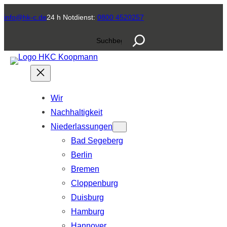
Zum
info@hk-c.de
24 h Notdienst:
0800 4520257
Inhalt
S
springen
u
c
h
e
Wir
n
Nachhaltigkeit
Niederlassungen
Bad Segeberg
Berlin
Bremen
Cloppenburg
Duisburg
Hamburg
Hannover