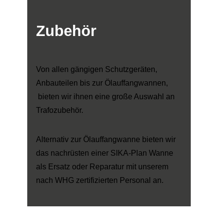
Zubehör
Von allen gängigen Schutzgeräten,
Anbauteilen bis zur Ölauffangwannen,
bieten wir ihnen eine große Auswahl an
Trafozubehör.
Alternativ zur Ölauffangwanne bieten wir
das nachrüsten einer SIKA-Plan Wanne
als Ersatz oder Reparatur mit unserem
nach WHG zertifizierten Personal an.