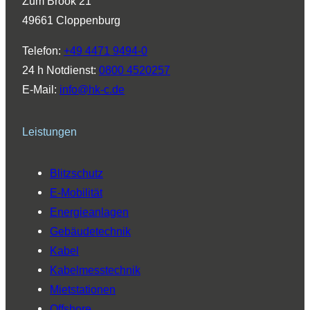
Zum Brook 21
g
d
b
o
k
49661 Cloppenburg
r
I
e
o
a
n
k
Telefon:
+49 4471 9494-0
m
24 h Notdienst:
0800 4520257
E-Mail:
info@hk-c.de
Leistungen
Blitzschutz
E-Mobilität
Energieanlagen
Gebäudetechnik
Kabel
Kabelmesstechnik
Mietstationen
Offshore