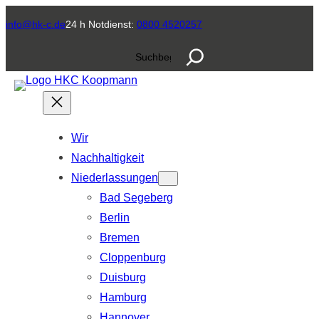
Zum
info@hk-c.de
24 h Notdienst:
0800 4520257
Inhalt
S
springen
u
c
h
e
Wir
n
Nachhaltigkeit
Niederlassungen
Bad Segeberg
Berlin
Bremen
Cloppenburg
Duisburg
Hamburg
Hannover