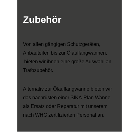
Zubehör
Von allen gängigen Schutzgeräten,
Anbauteilen bis zur Ölauffangwannen,
bieten wir ihnen eine große Auswahl an
Trafozubehör.
Alternativ zur Ölauffangwanne bieten wir
das nachrüsten einer SIKA-Plan Wanne
als Ersatz oder Reparatur mit unserem
nach WHG zertifizierten Personal an.