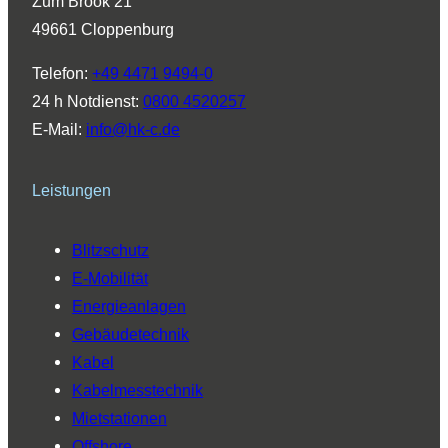
Zum Brook 21
g
d
b
o
k
49661 Cloppenburg
r
I
e
o
a
n
k
Telefon:
+49 4471 9494-0
m
24 h Notdienst:
0800 4520257
E-Mail:
info@hk-c.de
Leistungen
Blitzschutz
E-Mobilität
Energieanlagen
Gebäudetechnik
Kabel
Kabelmesstechnik
Mietstationen
Offshore