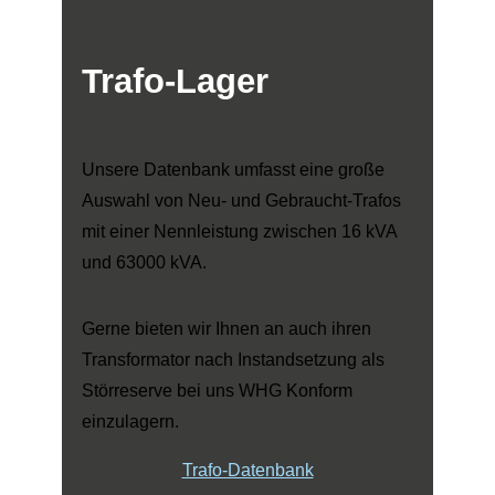
Trafo-Lager
Unsere Datenbank umfasst eine große
Auswahl von Neu- und Gebraucht-Trafos
mit einer Nennleistung zwischen 16 kVA
und 63000 kVA.
Gerne bieten wir Ihnen an auch ihren
Transformator nach Instandsetzung als
Störreserve bei uns WHG Konform
einzulagern.
Trafo-Datenbank