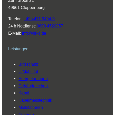
Zum Brook 21
g
d
b
o
k
49661 Cloppenburg
r
I
e
o
a
n
k
Telefon:
+49 4471 9494-0
m
24 h Notdienst:
0800 4520257
E-Mail:
info@hk-c.de
Leistungen
Blitzschutz
E-Mobilität
Energieanlagen
Gebäudetechnik
Kabel
Kabelmesstechnik
Mietstationen
Offshore