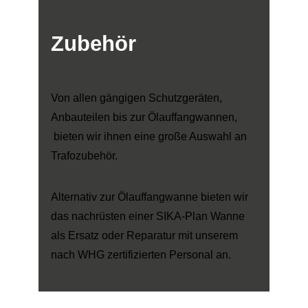
Zubehör
Von allen gängigen Schutzgeräten,
Anbauteilen bis zur Ölauffangwannen,
bieten wir ihnen eine große Auswahl an
Trafozubehör.
Alternativ zur Ölauffangwanne bieten wir
das nachrüsten einer SIKA-Plan Wanne
als Ersatz oder Reparatur mit unserem
nach WHG zertifizierten Personal an.