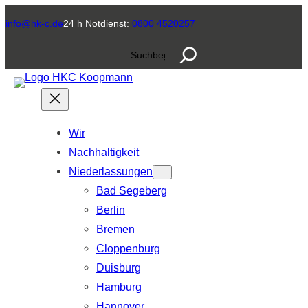
Zum
info@hk-c.de
24 h Notdienst:
0800 4520257
Inhalt
S
springen
u
c
h
e
Wir
n
Nachhaltigkeit
Niederlassungen
Bad Segeberg
Berlin
Bremen
Cloppenburg
Duisburg
Hamburg
Hannover