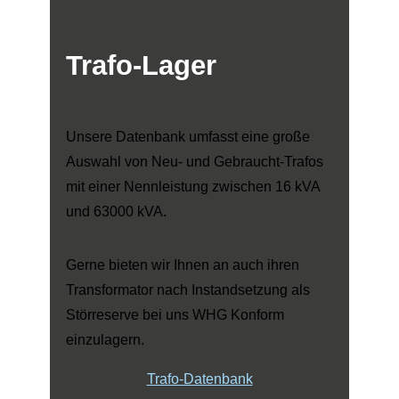
Trafo-Lager
Unsere Datenbank umfasst eine große
Auswahl von Neu- und Gebraucht-Trafos
mit einer Nennleistung zwischen 16 kVA
und 63000 kVA.
Gerne bieten wir Ihnen an auch ihren
Transformator nach Instandsetzung als
Störreserve bei uns WHG Konform
einzulagern.
Trafo-Datenbank