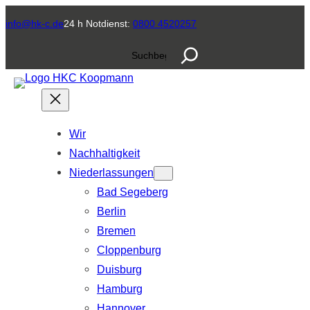
Zum
info@hk-c.de
24 h Notdienst:
0800 4520257
Inhalt
S
springen
u
c
h
e
Wir
n
Nachhaltigkeit
Niederlassungen
Bad Segeberg
Berlin
Bremen
Cloppenburg
Duisburg
Hamburg
Hannover