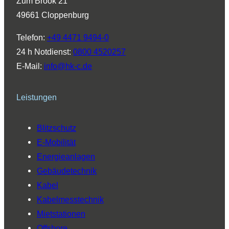
Zum Brook 21
g
d
b
o
k
49661 Cloppenburg
r
I
e
o
a
n
k
Telefon:
+49 4471 9494-0
m
24 h Notdienst:
0800 4520257
E-Mail:
info@hk-c.de
Leistungen
Blitzschutz
E-Mobilität
Energieanlagen
Gebäudetechnik
Kabel
Kabelmesstechnik
Mietstationen
Offshore