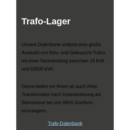
Trafo-Lager
Unsere Datenbank umfasst eine große
Auswahl von Neu- und Gebraucht-Trafos
mit einer Nennleistung zwischen 16 kVA
und 63000 kVA.
Gerne bieten wir Ihnen an auch ihren
Transformator nach Instandsetzung als
Störreserve bei uns WHG Konform
einzulagern.
Trafo-Datenbank