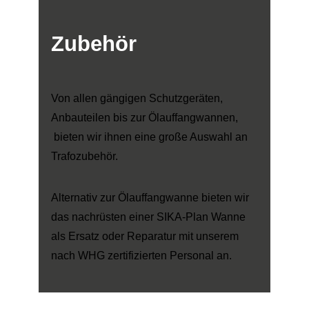
Zubehör
Von allen gängigen Schutzgeräten,
Anbauteilen bis zur Ölauffangwannen,
bieten wir ihnen eine große Auswahl an
Trafozubehör.
Alternativ zur Ölauffangwanne bieten wir
das nachrüsten einer SIKA-Plan Wanne
als Ersatz oder Reparatur mit unserem
nach WHG zertifizierten Personal an.