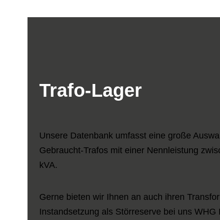
Trafo-Lager
Unsere Datenbank umfasst eine große Auswa
Gebraucht-Trafos mit einer Nennleistung zwi
kVA.
Gerne bieten wir Ihnen an auch ihren Transfo
Instandsetzung als Störreserve bei uns WHG 