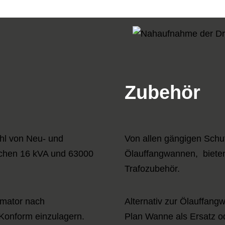
Zubehör
hl von Neu- und
Von allen gängigen Schut
schen 16 kVA und 63000
Ölauffangwannen, bieten
Trafozubehör.
rmator nach
Alternativ zur Ölauffang
Konform einzulagern.
Plan Wanne als Ersatz 