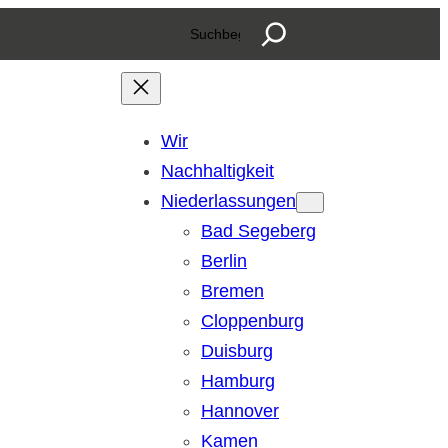
S
u
c
h
Wir
e
Nachhaltigkeit
n
Niederlassungen
Bad Segeberg
Berlin
Bremen
Cloppenburg
Duisburg
Hamburg
Hannover
Kamen