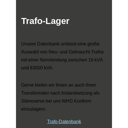
Trafo-Lager
Unsere Datenbank umfasst eine große
Auswahl von Neu- und Gebraucht-Trafos
mit einer Nennleistung zwischen 16 kVA
und 63000 kVA.
Gerne bieten wir Ihnen an auch ihren
Transformator nach Instandsetzung als
Störreserve bei uns WHG Konform
einzulagern.
Trafo-Datenbank