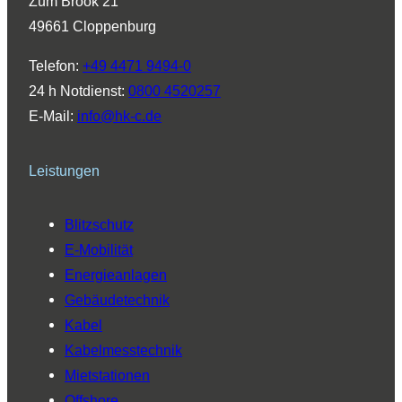
Zum Brook 21
g
d
b
o
k
49661 Cloppenburg
r
I
e
o
a
n
k
Telefon:
+49 4471 9494-0
m
24 h Notdienst:
0800 4520257
E-Mail:
info@hk-c.de
Leistungen
Blitzschutz
E-Mobilität
Energieanlagen
Gebäudetechnik
Kabel
Kabelmesstechnik
Mietstationen
Offshore