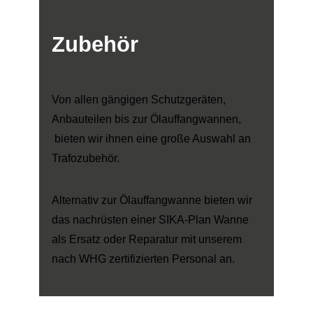
Zubehör
Von allen gängigen Schutzgeräten,
Anbauteilen bis zur Ölauffangwannen,
bieten wir ihnen eine große Auswahl an
Trafozubehör.
Alternativ zur Ölauffangwanne bieten wir
das nachrüsten einer SIKA-Plan Wanne
als Ersatz oder Reparatur mit unserem
nach WHG zertifizierten Personal an.