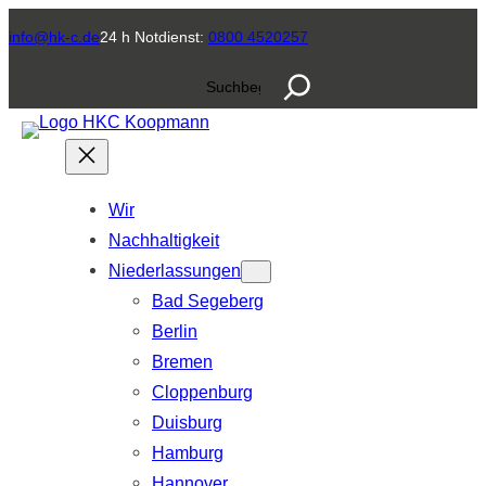
Zum
info@hk-c.de
24 h Notdienst:
0800 4520257
Inhalt
S
springen
u
c
h
e
Wir
n
Nachhaltigkeit
Niederlassungen
Bad Segeberg
Berlin
Bremen
Cloppenburg
Duisburg
Hamburg
Hannover